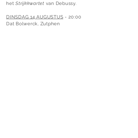
het
S
trijkkwartet
van Debussy.
DINSDAG 14 AUGUSTUS
- 20:00
Dat Bolwerck, Zutphen
WOENSDAG 15 AUGUSTUS
- 23:00
Apollo Hotel Veluwe De Beyaerd,
Hulshorst
BLIJF OP DE HOOGTE
Op de hoogte blijven van Pieter's
concerten? Laat uw e-mailadres
achter om u aan te melden voor de
nieuwsbrief: