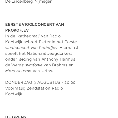
De Lindenberg, Nijmegen
EERSTE VIOOLCONCERT VAN
PROKOFJEV
In de 'kathedraal' van Radio
Kootwijk soleert Pieter in het
Eerste
vioolconcert van Prokofjev
. Hiernaast
speelt het Nationaal Jeugdorkest
onder leiding van Anthony Hermus
de V
ierde symfonie
van Brahms en
Mors Aeterna
van Jeths
.
DONDERDAG 9 AUGUSTUS
- 20:00
Voormalig Zendstation Radio
Kootwijk
DE GRENS